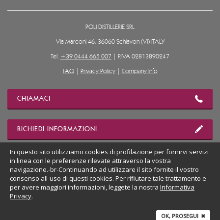
POLI DISTILLERIE SRL
Via Marconi 46, 36060 Schiavon (VI) ITALY
Tel.
+39 0444 665 007
| P.IVA 02813890247
FAQ
|
Privacy Policy
|
Company Info
CHIAMACI
RICHIEDI INFORMAZIONI
In questo sito utilizziamo cookies di profilazione per fornirvi servizi
in linea con le preferenze rilevate attraverso la vostra
MOSTRA POSIZIONE
navigazione.-br-Continuando ad utilizzare il sito fornite il vostro
consenso all-uso di questi cookies. Per rifiutare tale trattamento e
per avere maggiori informazioni, leggete la nostra
Informativa
VAI AL SITO DESKTOP
Privacy
.
OK, PROSEGUI
✖