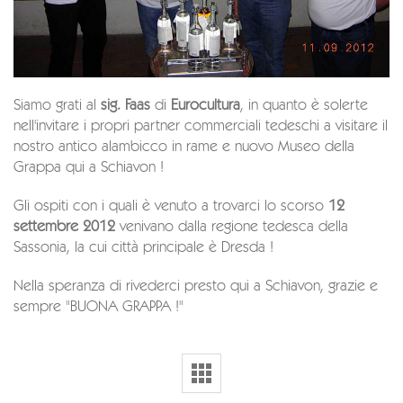
Siamo grati al
sig. Faas
di
Eurocultura
, in quanto è solerte
nell'invitare i propri partner commerciali tedeschi a visitare il
nostro antico alambicco in rame e nuovo Museo della
Grappa qui a Schiavon !
Gli ospiti con i quali è venuto a trovarci lo scorso
12
settembre 2012
venivano dalla regione tedesca della
Sassonia, la cui città principale è Dresda !
Nella speranza di rivederci presto qui a Schiavon, grazie e
sempre "BUONA GRAPPA !"