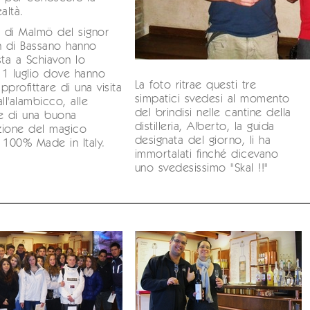
altà.
i di Malmö del signor
n di Bassano hanno
sta a Schiavon lo
1 luglio dove hanno
La foto ritrae questi tre
pprofittare di una visita
simpatici svedesi al momento
ll'alambicco, alle
del brindisi nelle cantine della
e di una buona
distilleria, Alberto, la guida
zione del magico
designata del giorno, li ha
to 100% Made in Italy.
immortalati finché dicevano
uno svedesissimo "Skal !!"