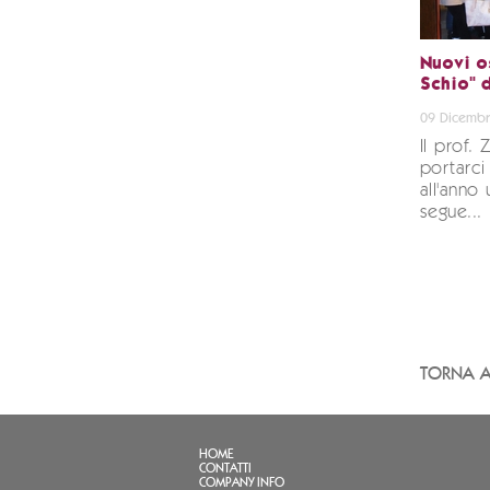
Nuovi os
Schio" 
09 Dicembr
Il prof.
portarci
all'anno
segue...
TORNA A
HOME
CONTATTI
COMPANY INFO