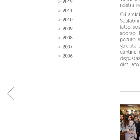
2012
nostra re
2011
Gli amic
2010
Scalabri
fatto so
2009
scorso 1
2008
potuto a
guidata a
2007
cantine 
2006
degusta
distilla