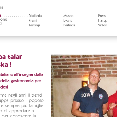
ia
à
Distilleria
Museo
Press
ione
Premi
Eventi
F.a.q.
i
Tastings
Partners
Video
a talar
ka !
taliane all'insegna della
 della gastronomia per
edesi
rma negli anni il trend
appa presso il popolo
e sempre più famiglie
o di approdare a
n per conoscere la