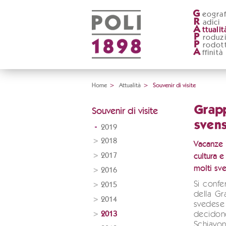
G
eograf
R
adici
A
ttualit
P
roduz
P
rodott
A
ffinità
Home
>
Attualità
>
Souvenir di visite
Grapp
Souvenir di visite
svens
2019
2018
Vacanze i
2017
cultura e
molti sv
2016
Si confe
2015
della Gr
2014
svedese 
2013
decidon
Schiavo