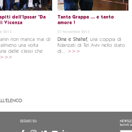
piti dell'Ipssar "Da
Tanta Grappa ... e tanto
di Vicenza
amore !
e 2013
27 Novembre 2013
 Zanin non manca mai di
Dina e Shahaf
, una coppia di
 almeno una volta
fidanzati di Tel Aviv nello stato
 una delle classi che
di...
>>>
>>>
LL'ELENCO
SEGUICI SU:
NEWSLE
Iscrivit