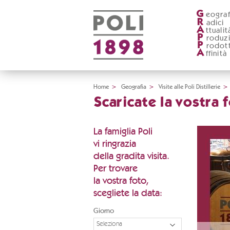
G
eograf
R
adici
A
ttualit
P
roduz
P
rodott
A
ffinità
Home
>
Geografia
>
Visite alle Poli Distillerie
>
Scaricate la vostra 
La famiglia Poli
vi ringrazia
della gradita visita.
Per trovare
la vostra foto,
scegliete la data:
Giorno
Seleziona