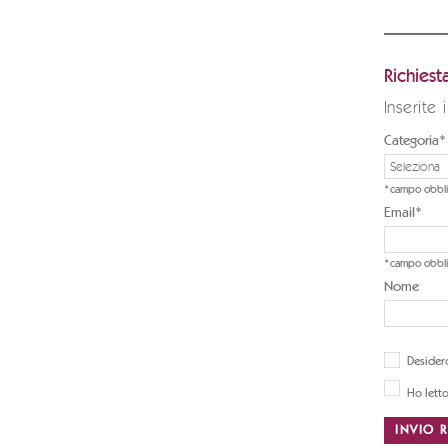
Richies
Inserite 
Categoria*
*campo obbli
Email*
*campo obbli
Nome
Desidero
INVIO R