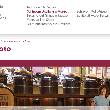
ia
Nel cuore del Veneto
Schiavon: Distillerie e Museo
Schiavon: Poli Museo
à
Bassano del Grappa: Museo
Spirito di Accoglienza
ione
Venezia: Poli Shop
i
30 minuti intorno alla Distilleria
Scaricate la vostra foto
foto