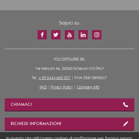
Seguici su:
POLI DISTILLERIE SRL
Via Marconi 46, 36060 Schiavon (VI) ITALY
Tel.
+39 0444 665 007
| P.IVA 02813890247
FAQ
|
Privacy Policy
|
Company Info
CHIAMACI
RICHIEDI INFORMAZIONI
In questo sito utilizziamo cookies di profilazione per fornirvi servizi