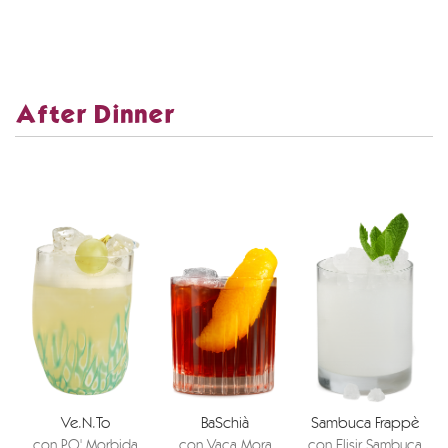
After Dinner
Ve.N.To
BaSchià
Sambuca Frappè
con PO' Morbida
con Vaca Mora
con Elisir Sambuca