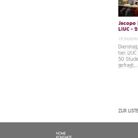
Jacopo 
LIUC - 
12 Dezemb
Diensta
bei LIUC
50 Stud
gefragt,.
ZUR LIS
HOME
KONTAKTE