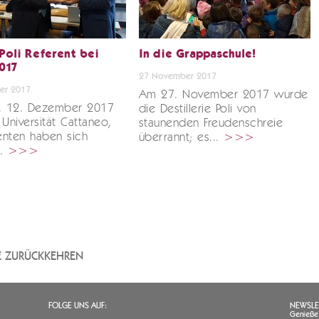
Poli Referent bei
In die Grappaschule!
2017
27 November 2017
er 2017
Am 27. November 2017 wurde
g, 12. Dezember 2017
die Destillerie Poli von
 Universität Cattaneo,
staunenden Freudenschreie
enten haben sich
überrannt; es...
>>>
..
>>>
TE ZURÜCKKEHREN
FOLGE UNS AUF:
NEWSLE
Genießen