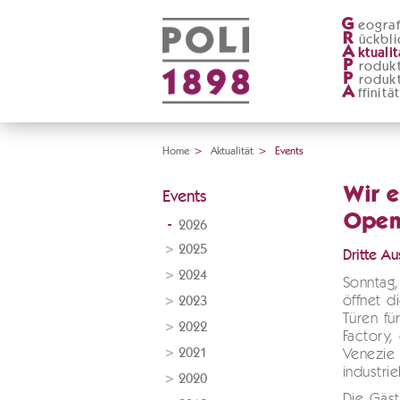
G
eograf
R
ückbli
A
ktualit
P
roduk
P
roduk
A
ffinitä
Home
>
Aktualität
>
Events
Wir e
Events
Open
2026
2025
Dritte A
2024
Sonntag
öffnet di
2023
Türen f
2022
Factory, 
2021
Venezie 
industrie
2020
Die Gäs