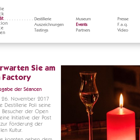
ie
ck
ät
Destillerie
Museum
Presse
tion
Auszeichnungen
Events
F.a.q.
te
Tastings
Partners
Video
ten
rwarten Sie am
 Factory
usgabe der Séancen
, 26. November 2017
e Destillerie Poli seine
ür Besucher der Open
eine Initiative der Post
zur Förderung der
llen Kultur.
te konnten neben dem