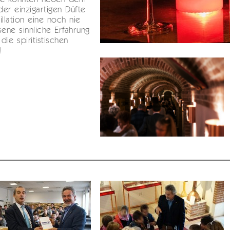
er einzigartigen Düfte
illation eine noch nie
ne sinnliche Erfahrung
die spiritistischen
!