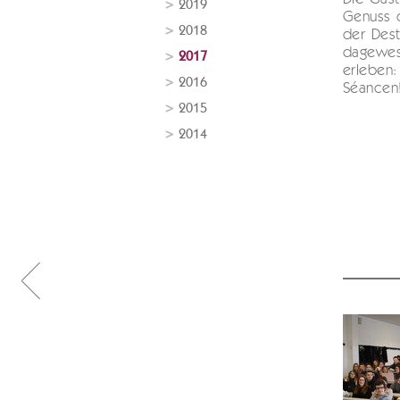
2019
Genuss d
2018
der Dest
dagewese
2017
erleben: 
2016
Séancen
2015
2014