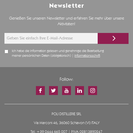
Newsletter
Genießen Sie unseren Newsletter und erfahren Sie mehr über unsere
Aktivitäten!
Ich habe die Information gelesen und genehmige die Bearbeitung
meiner persönlichen Daten (obligatorisch) |
Informationsschrift
Follow:
POLI DISTILLERIE SRL
Via Marconi 46, 36060 Schiavon (VI) ITALY
Tel.
+39 0444 665 007
| P.IVA 02813890247