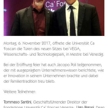
Montag, 6. November 2017, öffnete die Universität Ca
'Foscari die Türen des neuen Sitzes bei VEGA,
Wissenschafts- und Technologiepark, in Mestre bei Venedig.
Bei der Eröffnung feier hat auch Jacopo Poli teilgenommen,
der mit ausgeprägtem Unternehmenswissen berichtete, wie
er Innovation in seinem Unternehmen brachte und dabei
der Familientradition treu blieb.
Weitere Teilnehmer:
Tommaso Santini
, Geschäftsführender Direktor der
Fondazione Università Ca‘ Foscari Venezia;
Ugo Rigoni
, Dean