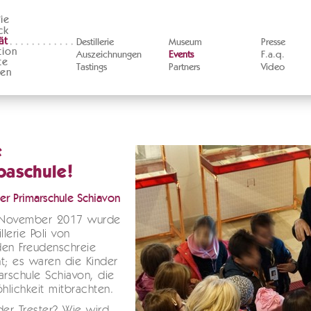
ie
ck
ät
Destillerie
Museum
Presse
tion
Auszeichnungen
Events
F.a.q.
te
Tastings
Partners
Video
ten
e
paschule!
er Primarschule Schiavon
November 2017 wurde
llerie Poli von
den Freudenschreie
t; es waren die Kinder
arschule Schiavon, die
öhlichkeit mitbrachten.
der Trester? Wie wird