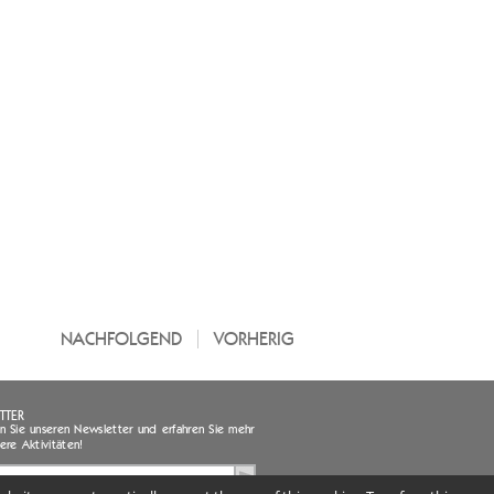
NACHFOLGEND
VORHERIG
TTER
 Sie unseren Newsletter und erfahren Sie mehr
ere Aktivitäten!