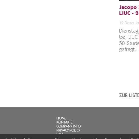
Jacopo 
LIUC - 
12 Dezemb
Diensta
bei LIUC
50 Stud
gefragt,.
ZUR LIS
HOME
KONTAKTE
COMPANY INFO
PRIVACY POLICY
FAQ
LINK