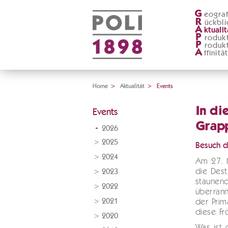
G
eograf
R
ückbli
A
ktualit
P
roduk
P
roduk
A
ffinitä
Home
>
Aktualität
>
Events
In di
Events
Grap
2026
2025
Besuch d
2024
Am 27. 
die Desti
2023
staunen
2022
überrann
2021
der Prim
diese Fr
2020
Was ist 