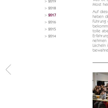
2019
Most her
2018
Auf dies
2017
haben d
Führung
2016
bekomme
2015
tolle ab
Erfahrun
2014
nehmen d
Lächeln 
bewahr