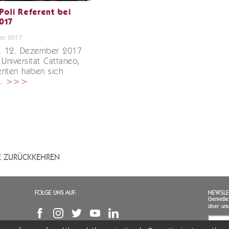
Poli Referent bei
2017
er 2017
g, 12. Dezember 2017
 Universität Cattaneo,
enten haben sich
..
>>>
TE ZURÜCKKEHREN
FOLGE UNS AUF:
NEWSLE
Genießen
über uns