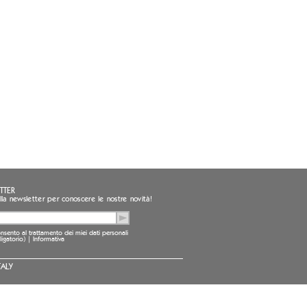
TTER
i alla newsletter per conoscere le nostre novità!
sento al trattamento dei miei dati personali
ligatorio) |
Informativa
TALY