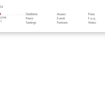
ia
à
Distilleria
Museo
Press
ione
Premi
Eventi
F.a.q.
i
Tastings
Partners
Video