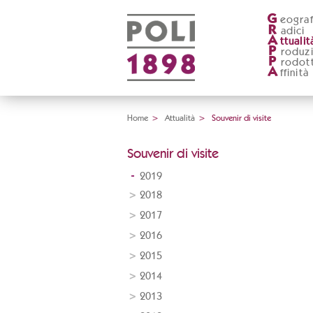
G
eograf
R
adici
A
ttualit
P
roduz
P
rodott
A
ffinità
Home
>
Attualità
>
Souvenir di visite
Souvenir di visite
2019
2018
2017
2016
2015
2014
2013