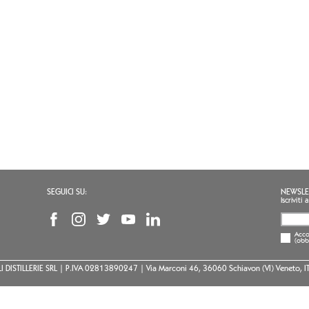
SEGUICI SU:
NEWSLE
Iscrivit
Accon
(obb
I DISTILLERIE SRL | P.IVA 02813890247 | Via Marconi 46, 36060 Schiavon (VI) Veneto, I