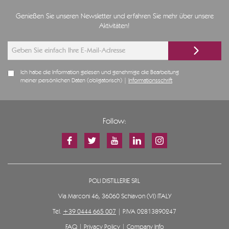
Genießen Sie unseren Newsletter und erfahren Sie mehr über unsere
Aktivitäten!
Ich habe die Information gelesen und genehmige die Bearbeitung
meiner persönlichen Daten (obligatorisch) |
Informationsschrift
Follow:
POLI DISTILLERIE SRL
Via Marconi 46, 36060 Schiavon (VI) ITALY
Tel.
+39 0444 665 007
| P.IVA 02813890247
FAQ
|
Privacy Policy
|
Company Info