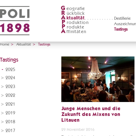
G
eografie
R
ückblick
A
ktualität
Destillerie
P
roduktion
Auszeichnu
P
rodukte
Tastings
A
ffinitäten
Home
>
Aktualität
>
Tastings
Tastings
2025
2024
2023
2022
2021
Junge Menschen und die
2019
Zukunft des Mixens von
Litauen
2018
29 November 2016
2017