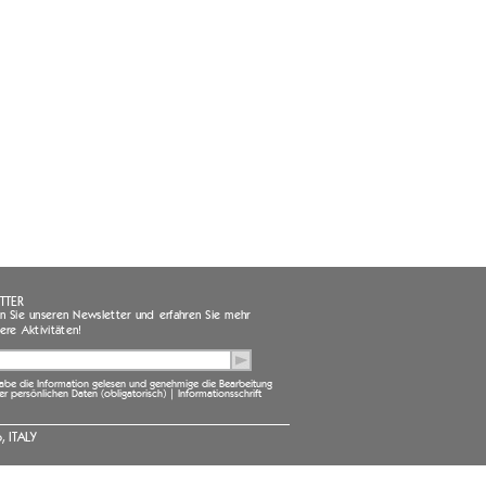
TTER
 Sie unseren Newsletter und erfahren Sie mehr
ere Aktivitäten!
habe die Information gelesen und genehmige die Bearbeitung
er persönlichen Daten (obligatorisch) |
Informationsschrift
, ITALY