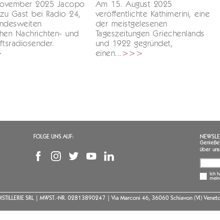
ovember 2025 Jacopo
Am 15. August 2025
 zu Gast bei Radio 24,
veröffentlichte Kathimerini, eine
andesweiten
der meistgelesenen
schen Nachrichten- und
Tageszeitungen Griechenlands
ftsradiosender.
und 1922 gegründet,
>
einen...
>>>
FOLGE UNS AUF:
NEWSLE
Genießen
über uns
Ich 
mein
ISTILLERIE SRL | MWST.-NR. 02813890247 | Via Marconi 46, 36060 Schiavon (VI) Veneto