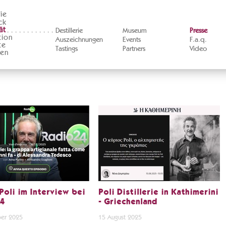
ie
ck
ät
Destillerie
Museum
Presse
tion
Auszeichnungen
Events
F.a.q.
te
Tastings
Partners
Video
ten
Poli im Interview bei
Poli Distillerie in Kathimerini
24
- Griechenland
er 2025
15 August 2025