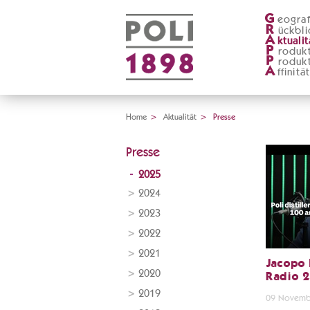
G
eograf
R
ückbli
A
ktualit
P
roduk
P
roduk
A
ffinitä
Home
>
Aktualität
>
Presse
Presse
2025
2024
2023
2022
2021
Jacopo 
2020
Radio 
2019
09 Novemb