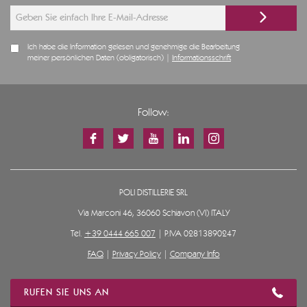
Ich habe die Information gelesen und genehmige die Bearbeitung
meiner persönlichen Daten (obligatorisch) |
Informationsschrift
Follow:
POLI DISTILLERIE SRL
Via Marconi 46, 36060 Schiavon (VI) ITALY
Tel.
+39 0444 665 007
| P.IVA 02813890247
FAQ
|
Privacy Policy
|
Company Info
RUFEN SIE UNS AN