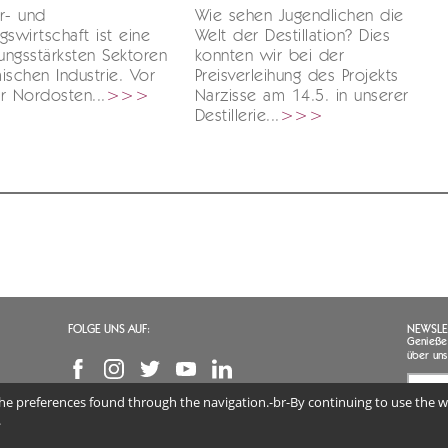
r- und
Wie sehen Jugendlichen die
gswirtschaft ist eine
Welt der Destillation? Dies
tungsstärksten Sektoren
konnten wir bei der
ischen Industrie. Vor
Preisverleihung des Projekts
r Nordosten...
>>>
Narzisse am 14.5. in unserer
Destillerie...
>>>
FOLGE UNS AUF:
NEWSLE
Genießen
über uns
 the preferences found through the navigation.-br-By continuing to use the we
Ich 
mein
.