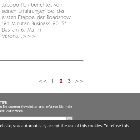
Jacopo Poli berichtet von
seinen Erfahrungen bei der
ersten Etappe der Roadshow
"21 Minuten Business 2015".
Das am 6. Mai in
Verona...
>>>
<<
1
2
3
>>
TTER
 Sie unseren Newsletter und erfahren Sie mehr
ere Aktivitäten!
bsite, you automatically accept the use of this cookies. To refuse this
habe die Information gelesen und genehmige die Bearbeitung
er persönlichen Daten (obligatorisch) |
Informationsschrift