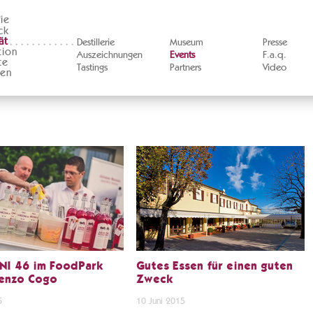
ie
ck
ät
Destillerie
Museum
Presse
tion
Auszeichnungen
Events
F.a.q.
te
Tastings
Partners
Video
ten
I 46 im FoodPark
Gutes Essen für einen guten
enzo Cogo
Zweck
5
10 Juni 2015