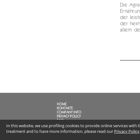
Die Agra
Ernährun
der leis
der heim
allem de
HOME
KONTAKTE
COMPANY INFO
PRIVACY POLICY
FAQ
LINK
In this website, we use profiling cookies to provide online services with
treatment and to have more information, please read our
Privacy Policy