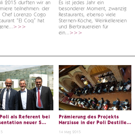
li 2015 durften wir an
Es ist jedes Jahr ein
ämiere teilnehmen: der
besonderer Moment, zwanzig
e Chef Lorenzo Cogo
Restaurants, ebenso viele
aurant “El Coq” hat
Sternen-Köche, Weinkellereien
gene...
>>>
und Bierbrauereien für
ein...
>>>
Poli als Referent bei
Prämierung des Projekts
entation neuer S...
Narzisse in der Poli Destille...
15
14 Mag 2015