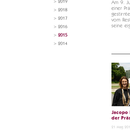
2019
Am 9. Ju
einer Pr
2018
gestirnt
2017
vom Rest
seine ei
2016
2015
2014
Jacopo 
der Präs
21 Mag 20