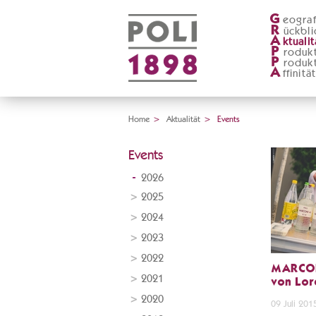
G
eograf
R
ückbli
A
ktualit
P
roduk
P
roduk
A
ffinitä
Home
>
Aktualität
>
Events
Events
2026
2025
2024
2023
2022
MARCON
2021
von Lor
2020
09 Juli 201