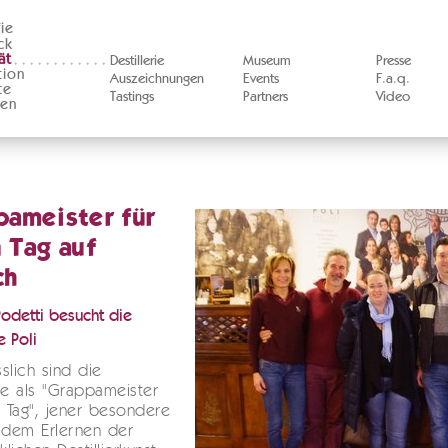
ie
ck
ät
Destillerie
Museum
Presse
tion
Auszeichnungen
Events
F.a.q.
te
Tastings
Partners
Video
ten
pameister für
 Tag auf
ch
Podetti besucht die
e Poli
slich sind die
se als "Grappameister
n Tag", jener besondere
 dem Erlernen der