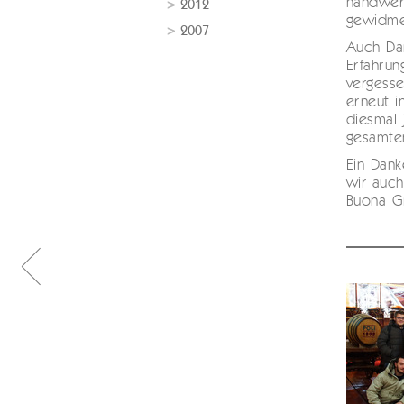
handwerk
2012
gewidmet
2007
Auch Dan
Erfahrun
vergess
erneut in
diesmal 
gesamten
Ein Dan
wir auch
Buona G