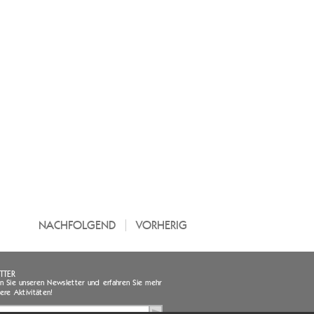
NACHFOLGEND
VORHERIG
TTER
 Sie unseren Newsletter und erfahren Sie mehr
ere Aktivitäten!