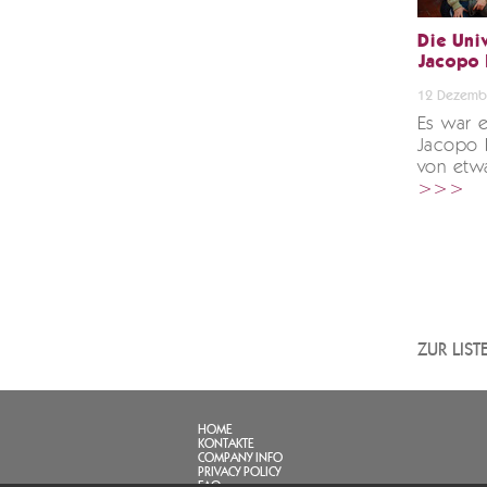
Die Univ
Jacopo 
12 Dezemb
Es war e
Jacopo P
von etwa
>>>
ZUR LIS
HOME
KONTAKTE
COMPANY INFO
PRIVACY POLICY
FAQ