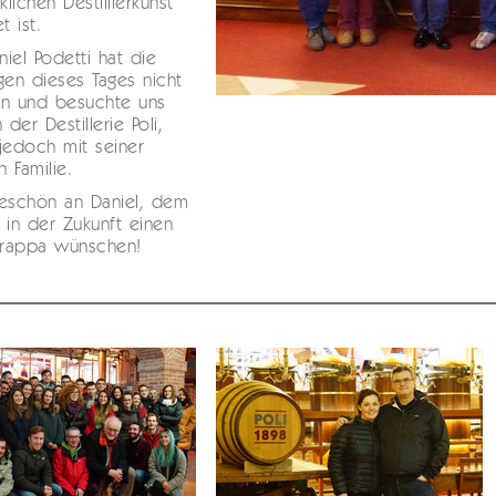
lichen Destillierkunst
 ist.
iel Podetti hat die
gen dieses Tages nicht
en und besuchte uns
 der Destillerie Poli,
jedoch mit seiner
 Familie.
keschön an Daniel, dem
 in der Zukunft einen
rappa wünschen!