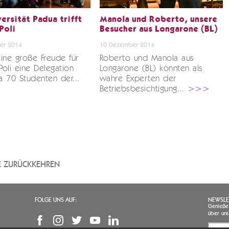
ersität Padua trifft
Manola und Roberto, unsere
Poli
Besucher aus Longarone (BL)
er 2014
10 Dezember 2014
ine große Freude für
Roberto und Manola aus
oli eine Delegation
Longarone (BL) könnten als
 70 Studenten der...
wahre Experten der
Betriebsbesichtigung...
>>>
TE ZURÜCKKEHREN
FOLGE UNS AUF:
NEWSLE
Genießen
über uns