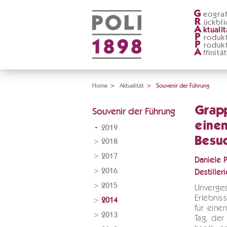
G
eograf
R
ückbli
A
ktualit
P
roduk
P
roduk
A
ffinitä
Home
>
Aktualität
>
Souvenir der Führung
Grap
Souvenir der Führung
einen
2019
Besu
2018
2017
Daniele 
2016
Destilleri
2015
Unverges
Erlebnis
2014
für eine
2013
Tag, der