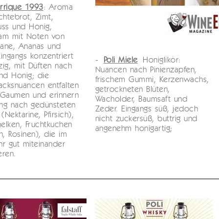
arrique 1993
: Aroma
chtebrot, Zimt,
uss und Honig,
am mit Noten von
ane, Ananas und
 Eingangs konzentriert
-
Poli Miele
Honiglikör:
ig, mit Düften nach
Nuancen nach Pinienzapfen,
nd Honig; die
frischem Gummi, Kerzenwachs,
cksnuancen entfalten
getrockneten Blüten,
 Gaumen und erinnern
Wacholder, Baumsaft und
ng nach gedünsteten
Zeder. Eingangs süß, jedoch
(Nektarine, Pfirsich),
nicht zuckersüß, buttrig und
elken, Fruchtkuchen
angenehm honigartig;
n, Rosinen), die im
ehr gut miteinander
eren.