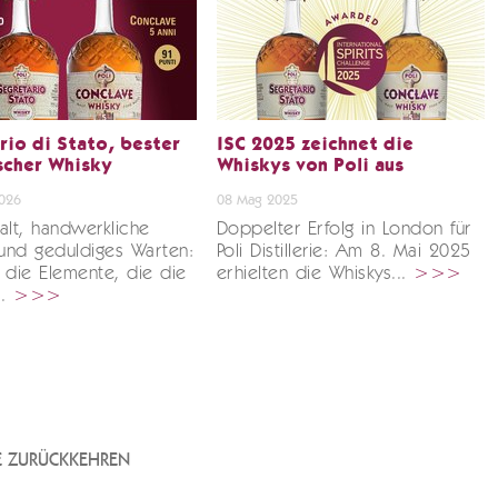
rio di Stato, bester
ISC 2025 zeichnet die
ischer Whisky
Whiskys von Poli aus
2026
08 Mag 2025
alt, handwerkliche
Doppelter Erfolg in London für
 und geduldiges Warten:
Poli Distillerie: Am 8. Mai 2025
 die Elemente, die die
erhielten die Whiskys...
>>>
..
>>>
TE ZURÜCKKEHREN