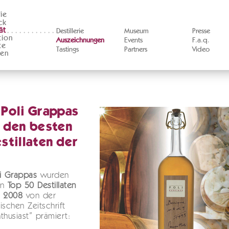
ie
ck
ät
Destillerie
Museum
Presse
tion
Auszeichnungen
Events
F.a.q.
te
Tastings
Partners
Video
ten
Poli Grappas
 den besten
stillaten der
i Grappas
wurden
en
Top 50 Destillaten
t 2008
von der
ischen Zeitschrift
thusiast” prämiert: