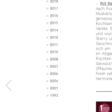
2018
-
Poli B
2017
nach Frü
Muskatn
2016
gemeins
2015
Kochban
Vanille.
2014
und würz
2012
Sherry u
Geschma
2011
sich am
2010
im Abga
Früchten 
2008
Gewürzn
2007
(Pflaume
Finish s
2006
harmoni
2004
2001
1993