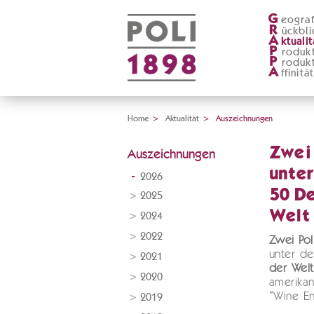
G
eograf
R
ückbli
A
ktualit
P
roduk
P
roduk
A
ffinitä
Home
>
Aktualität
>
Auszeichnungen
Zwei 
Auszeichnungen
unter
2026
50 De
2025
Welt
2024
2022
Zwei Pol
unter d
2021
der Wel
2020
amerikan
“Wine En
2019