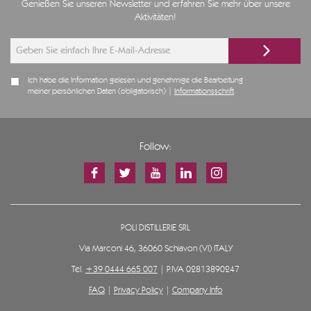
Genießen Sie unseren Newsletter und erfahren Sie mehr über unsere
Aktivitäten!
Ich habe die Information gelesen und genehmige die Bearbeitung
meiner persönlichen Daten (obligatorisch) |
Informationsschrift
Follow:
POLI DISTILLERIE SRL
Via Marconi 46, 36060 Schiavon (VI) ITALY
Tel.
+39 0444 665 007
| P.IVA 02813890247
FAQ
|
Privacy Policy
|
Company Info