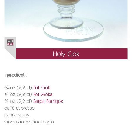
Ingredienti:
¾ oz (2,2 cl)
Poli Ciok
¾ oz (2,2 cl)
Poli Moka
¾ oz (2,2 cl)
Sarpa Barrique
caffè espresso
panna spray
Guarnizione: cioccolato