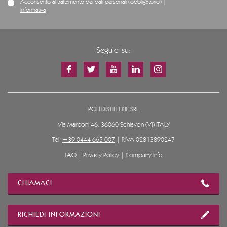
Acconsento al trattamento dei dati personali (obbligatorio) |
Informativa
Seguici su:
POLI DISTILLERIE SRL
Via Marconi 46, 36060 Schiavon (VI) ITALY
Tel.
+39 0444 665 007
| P.IVA 02813890247
FAQ
|
Privacy Policy
|
Company Info
CHIAMACI
RICHIEDI INFORMAZIONI